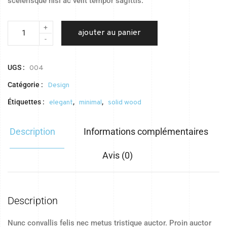
scelerisque nisi ac velit tempor sagittis.
+
ajouter au panier
-
UGS :
004
Catégorie :
Design
Étiquettes :
,
,
elegant
minimal
solid wood
Description
Informations complémentaires
Avis (0)
Description
Nunc convallis felis nec metus tristique auctor. Proin auctor