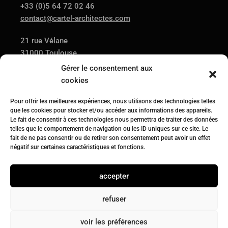
+33 (0)5 64 72 02 46
contact@cartel-architectes.com
21 rue Vélane
31000 Toulouse
Gérer le consentement aux
cookies
AGENCE
PROJETS
ACTUALITÉS
Pour offrir les meilleures expériences, nous utilisons des technologies telles
CONTACT
que les cookies pour stocker et/ou accéder aux informations des appareils.
Le fait de consentir à ces technologies nous permettra de traiter des données
telles que le comportement de navigation ou les ID uniques sur ce site. Le
fait de ne pas consentir ou de retirer son consentement peut avoir un effet
Suivez-nous sur
négatif sur certaines caractéristiques et fonctions.
accepter
refuser
© 2024 Cartel Architectes.
Tous droits réservés
.
Politique
de confidentialité.
voir les préférences